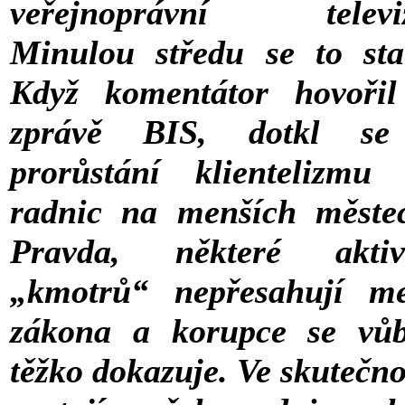
veřejnoprávní televiz
Minulou středu se to sta
Když komentátor hovoři
zprávě BIS, dotkl se
prorůstání klientelizmu
radnic na menších měste
Pravda, některé aktivi
„kmotrů“ nepřesahují m
zákona a korupce se vů
těžko dokazuje. Ve skutečno