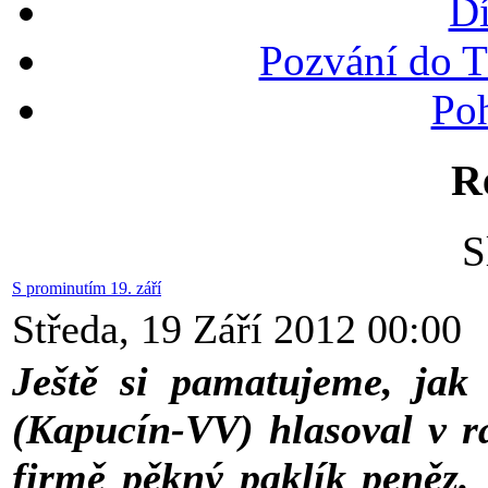
Dí
Pozvání do T
Po
R
S
S prominutím 19. září
Středa, 19 Září 2012 00:00
Ještě si pamatujeme, ja
(Kapucín-VV) hlasoval v r
firmě pěkný paklík peněz. 