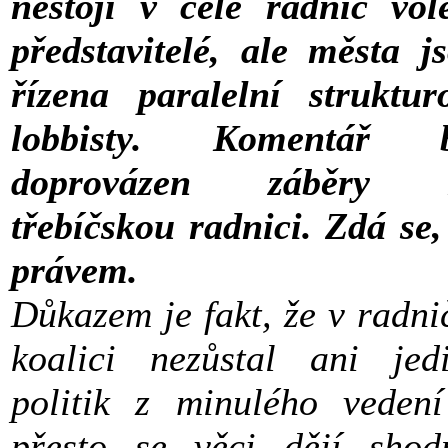
nestojí v čele radnic vol
představitelé, ale města j
řízena paralelní struktur
lobbisty. Komentář b
doprovázen záběry 
třebíčskou radnici. Zdá se,
právem.
Důkazem je fakt, že v radni
koalici nezůstal ani jed
politik z minulého veden
přesto se věci dějí shod