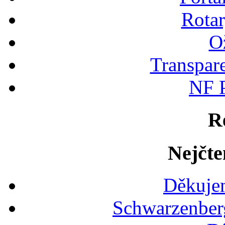
Rotar
Ož
Transpare
NF P
R
Nejčte
Děkujem
Schwarzenber