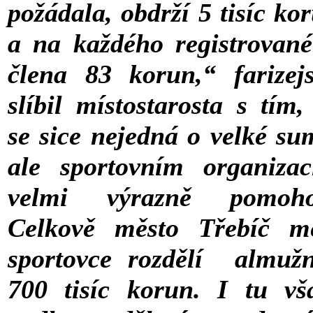
požádala, obdrží 5 tisíc ko
a na každého registrovan
člena 83 korun,“ farizej
slíbil místostarosta s tím,
se sice nejedná o velké su
ale sportovním organiza
velmi výrazně pomoho
Celkově město Třebíč m
sportovce rozdělí almuž
700 tisíc korun. I tu vš