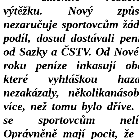
výtěžku. Nový způs
nezaručuje sportovcům žá
podíl, dosud dostávali pen
od Sazky a ČSTV. Od Nov
roku peníze inkasují ob
které vyhláškou haza
nezakázaly, několikanáso
více, než tomu bylo dříve.
se sportovcům nelíb
Oprávněně mají pocit, že