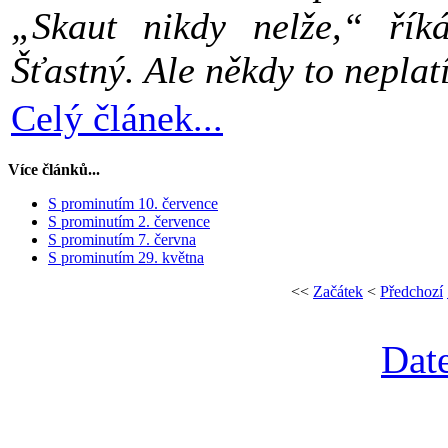
„Skaut nikdy nelže,“ řík
Šťastný. Ale někdy to neplatí
Celý článek...
Více článků...
S prominutím 10. července
S prominutím 2. července
S prominutím 7. června
S prominutím 29. května
<<
Začátek
<
Předchozí
Date