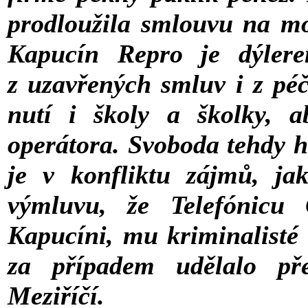
prodloužila smlouvu na mob
Kapucín Repro je dýlerem
z uzavřených smluv i z péč
nutí i školy a školky, a
operátora. Svoboda tehdy hl
je v konfliktu zájmů, j
výmluvu, že Telefónicu 
Kapucíni, mu kriminalisté 
za případem udělalo př
Meziříčí.