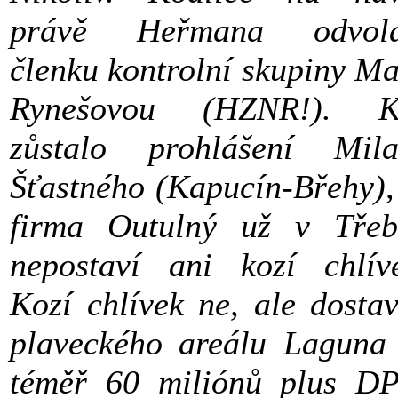
právě Heřmana odvola
členku kontrolní skupiny Ma
Rynešovou (HZNR!). K
zůstalo prohlášení Mil
Šťastného (Kapucín-Břehy),
firma Outulný už v Třeb
nepostaví ani kozí chlív
Kozí chlívek ne, ale dosta
plaveckého areálu Laguna
téměř 60 miliónů plus D