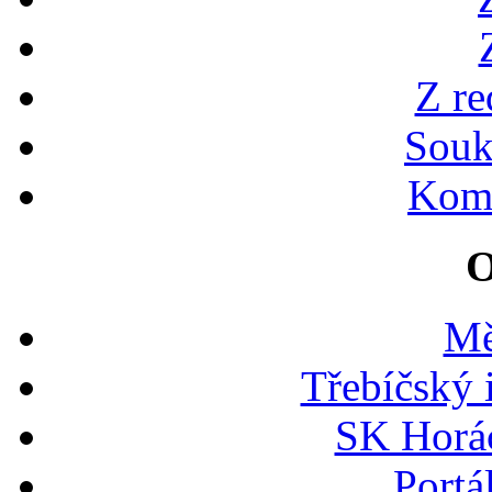
Z re
Souk
Kome
O
Mě
Třebíčský 
SK Horác
Portá