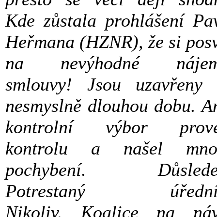
Kde zůstala prohlášení Pa
Heřmana (HZNR), že si posv
na nevýhodné nájem
smlouvy! Jsou uzavřeny
nesmyslně dlouhou dobu. A
kontrolní výbor prove
kontrolu a našel mno
pochybení. Důslede
Potrestaný úřední
Nikoliv. Koalice na ná