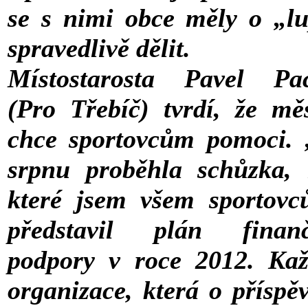
se s nimi obce měly o „l
spravedlivě dělit.
Místostarosta Pavel Pa
(Pro Třebíč) tvrdí, že mě
chce sportovcům pomoci.
srpnu proběhla schůzka,
které jsem všem sportov
představil plán finanč
podpory v roce 2012. Ka
organizace, která o příspě