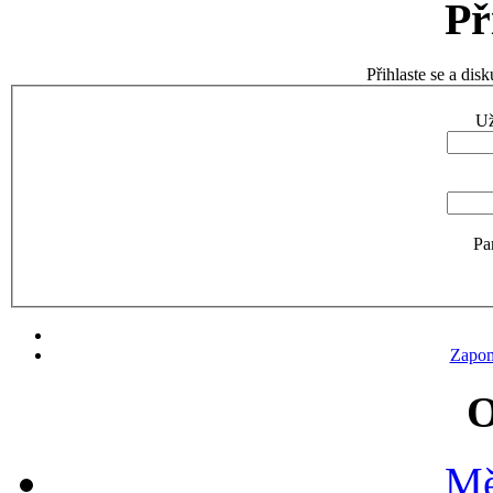
Př
Přihlaste se a di
Už
Pa
Zapom
O
Mě