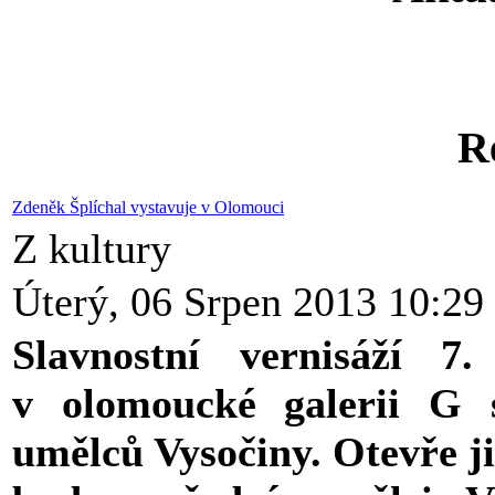
R
Zdeněk Šplíchal vystavuje v Olomouci
Z kultury
Úterý, 06 Srpen 2013 10:29
Slavnostní vernisáží 
v olomoucké galerii G 
umělců Vysočiny. Otevře j