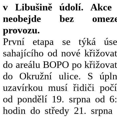
v Libušině údolí. Akce
neobejde bez omeze
provozu.
První etapa se týká ús
sahajícího od nové křižova
do areálu BOPO po křižova
do Okružní ulice. S úpl
uzavírkou musí řidiči počí
od pondělí 19. srpna od 6
hodin do středy 21. srpna