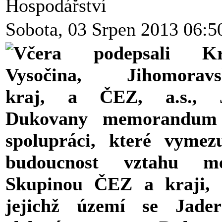
Hospodářství
Sobota, 03 Srpen 2013 06:5
Včera podepsali Kr
Vysočina, Jihomoravs
kraj, a ČEZ, a.s., 
Dukovany memorandum
spolupráci, které vymez
budoucnost vztahu me
Skupinou ČEZ a kraji, 
jejichž území se Jader