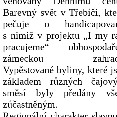
věnovány Dennímu cent
Barevný svět v Třebíči, kt
pečuje o handicapovan
s nimiž v projektu „I my r
pracujeme“ obhospodařu
zámeckou zahrad
Vypěstované byliny, které j
základem různých čajov
směsí byly předány vš
zú
častněným.
Regionální charakter slavno