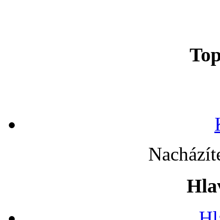
To
Nacházít
Hla
Hl