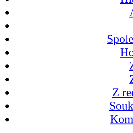
Spole
Ho
Z re
Souk
Kome