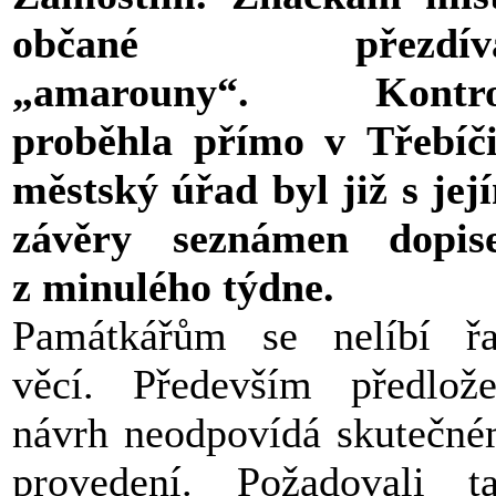
občané přezdíva
„amarouny“. Kontro
proběhla přímo v Třebíč
městský úřad byl již s jej
závěry seznámen dopis
z minulého týdne.
Památkářům se nelíbí ř
věcí. Především předlož
návrh neodpovídá skutečn
provedení. Požadovali t