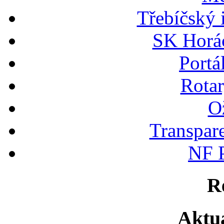
Třebíčský 
SK Horác
Portá
Rotar
Ož
Transpare
NF P
R
Aktuá