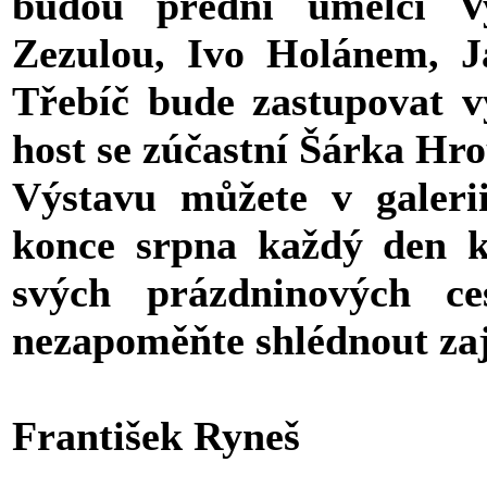
budou přední umělci V
Zezulou, Ivo Holánem, J
Třebíč bude zastupovat v
host se zúčastní Šárka Hr
Výstavu můžete v galer
konce srpna každý den k
svých prázdninových c
nezapoměňte shlédnout za
František Ryneš