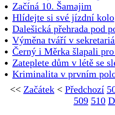
Začíná 10. Šamajim
Hlídejte si své jízdní kolo
Dalešická přehrada pod p
Výměna tváří v sekretariá
Černý i Měrka šlapali pro
Zateplete dům v létě se 
Kriminalita v prvním polo
<<
Začátek
<
Předchozí
5
509
510
D