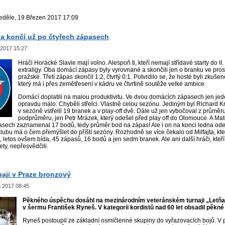
eděle, 19 Březen 2017 17:09
ia končí už po čtyřech zápasech
 2017 15:27
Hráči Horácké Slavie mají volno. Alespoň ti, kteří nemají střídavé starty do II. l
extraligy. Oba domácí zápasy byly vyrovnané a skončili jen o branku ve pro
pražské. Třetí zápas skončil 1:2, čtvrtý 0:1. Potvrdilo se, že hosté byli zkuš
který má i přes zemětřesení v kádru ve čtvrtině soutěže velké ambice.
Domácí doplatili na malou produktivitu. Ve dvou domácích zápasech jen jed
opravdu málo. Chyběli střelci. Vlastně celou sezónu. Jediným byl Richard Kris
v sezóně vstřelil 19 branek a v play-off dvě. Dále už jen vybočoval z průměru
podprůměru, jen Petr Mrázek, který odešel před play off do Olomouce. A Matě
asech zaznamenal 17 bodů, tedy průměr bod na zápas! Ale i on na konci ledna ode
lubu má o čem přemýšlet do příští sezóny. Rozhodně se více čekalo od Milfajta, kte
 letos ovšem bída, 45 zápasů, 16 bodů a jen sedm branek. Ale ani další hráči, kteří 
ty, nepřesvědčili.
aji v Praze bronzový
n 2017 08:45
Pěkného úspěchu dosáhl na mezinárodním veteránském turnaji „Letň
v šermu František Ryneš. V kategorii kordistů nad 60 let obsadil pěkné 
Ryneš postoupil ze základní osmičlenné skupiny do vyřazovacích bojů. V p