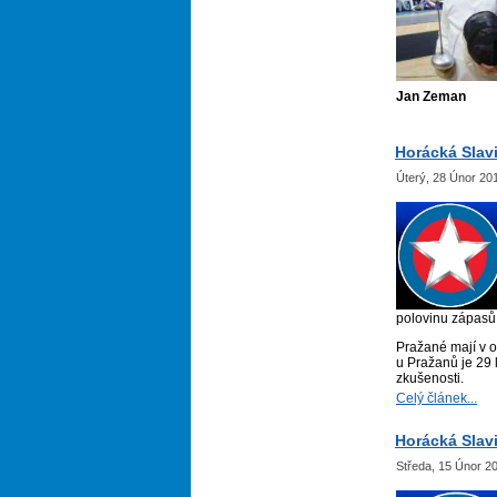
Jan Zeman
Horácká Slavi
Úterý, 28 Únor 20
polovinu zápasů za
Pražané mají v o
u Pražanů je 29 
zkušenosti.
Celý článek...
Horácká Slavi
Středa, 15 Únor 2