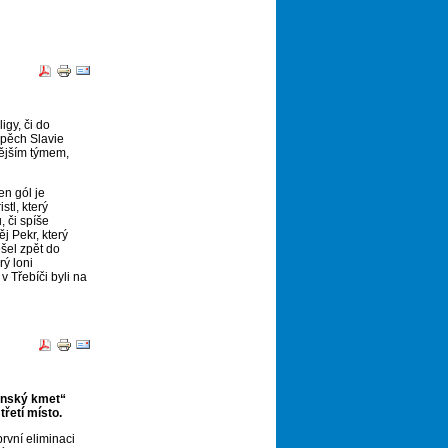
igy, či do
spěch Slavie
enějším týmem,
en gól je
tl, který
, či spíše
j Pekr, který
šel zpět do
rý loni
v Třebíči byli na
anský kmet“
třetí místo.
rvní eliminaci