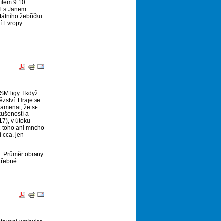
dílem 9:10
il s Janem
tátního žebříčku
ví Evropy
SM ligy. I když
zství. Hraje se
znamenat, že se
zkušeností a
17), v útoku
c toho ani mnoho
í cca. jen
e. Průměr obrany
otřebné