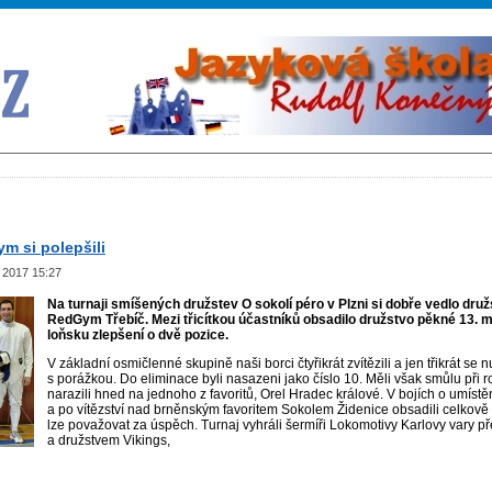
TopBanners
m si polepšili
 2017 15:27
Na turnaji smíšených družstev O sokolí péro v Plzni si dobře vedlo druž
RedGym Třebíč. Mezi třicítkou účastníků obsadilo družstvo pěkné 13. mís
loňsku zlepšení o dvě pozice.
V základní osmičlenné skupině naši borci čtyřikrát zvítězili a jen třikrát se nu
s porážkou. Do eliminace byli nasazeni jako číslo 10. Měli však smůlu při 
narazili hned na jednoho z favoritů, Orel Hradec králové. V bojích o umístě
a po vítězství nad brněnským favoritem Sokolem Židenice obsadili celkově 
lze považovat za úspěch. Turnaj vyhráli šermíři Lokomotivy Karlovy vary 
a družstvem Vikings,