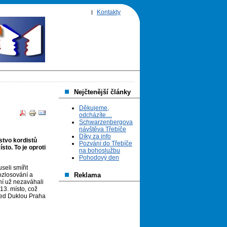
Kontakty
Nejčtenější články
Děkujeme,
odcházíte....
Schwarzenbergova
návštěva Třebíče
Díky za info
stvo kordistů
Pozvání do Třebíče
to. To je oproti
na bohoslužbu
Pohodový den
seli smířit
rozlosování a
Reklama
ní už nezaváhali
13. místo, což
před Duklou Praha