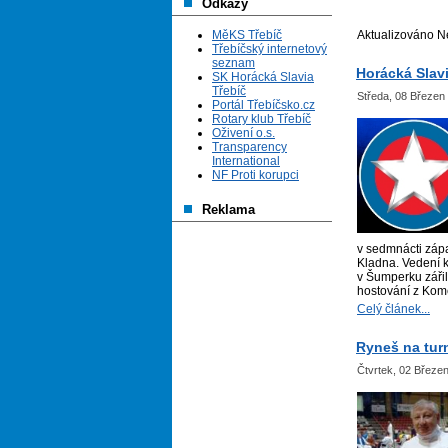
Odkazy
MěKS Třebíč
Aktualizováno N
Třebíčský internetový
seznam
Horácká Slav
SK Horácká Slavia
Třebíč
Středa, 08 Březen
Portál Třebíčsko.cz
Rotary klub Třebíč
Oživení o.s.
Transparency
International
NF Proti korupci
Reklama
v sedmnácti záp
Kladna. Vedení k
v Šumperku zářil,
hostování z Kome
Celý článek...
Ryneš na turn
Čtvrtek, 02 Březe