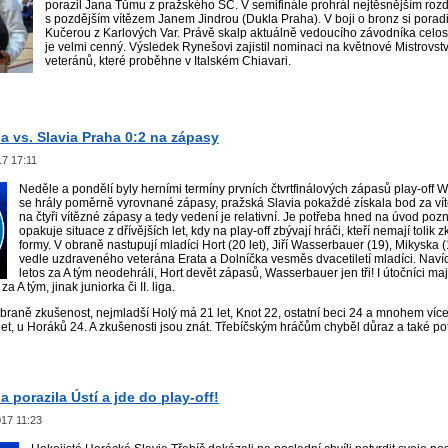
porazil Jana Tůmu z pražského SC. V semifinále prohrál nejtěsnějším roz
s pozdějším vítězem Janem Jindrou (Dukla Praha). V boji o bronz si porad
Kučerou z Karlových Var. Právě skalp aktuálně vedoucího závodníka celos
je velmi cenný. Výsledek Rynešovi zajistil nominaci na květnové Mistrovst
veteránů, které proběhne v Italském Chiavari.
a vs. Slavia Praha 0:2 na zápasy
17 17:11
Neděle a pondělí byly herními termíny prvních čtvrtfinálových zápasů play-off W
se hrály poměrně vyrovnané zápasy, pražská Slavia pokaždé získala bod za vítě
na čtyři vítězné zápasy a tedy vedení je relativní. Je potřeba hned na úvod po
opakuje situace z dřívějších let, kdy na play-off zbývají hráči, kteří nemají tolik 
formy. V obraně nastupují mladíci Hort (20 let), Jiří Wasserbauer (19), Mikyska (
vedle uzdraveného veterána Erata a Dolníčka vesměs dvacetiletí mladíci. Naví
letos za A tým neodehráli, Hort devět zápasů, Wasserbauer jen tři! I útočníci maj
 A tým, jinak juniorka či II. liga.
braně zkušenost, nejmladší Holý má 21 let, Knot 22, ostatní beci 24 a mnohem víc
let, u Horáků 24. A zkušenosti jsou znát. Třebíčským hráčům chyběl důraz a také p
a porazila Ústí a jde do play-off!
017 11:23