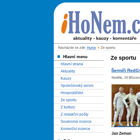
Nacházíte se zde:
Home
Ze sportu
Hlavní menu
Ze sportu
Hlavní strana
Šermíři RedGy
Aktuality
Neděle, 19 Březen
Kauzy
Společenský servis
Hospodářství
Ze sportu
Z kultury
Z redakční pošty
Soukromá inzerce
Komerční inzerce
Jan Zeman