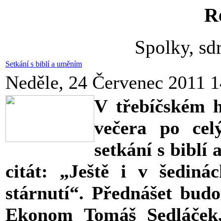
R
Spolky, sd
Setkání s biblí a uměním
Neděle, 24 Červenec 2011 1
V třebíčském 
večera po cel
setkání s biblí
citát: „Ještě i v šedi
stárnutí“. Přednášet bud
Ekonom Tomáš Sedláček,