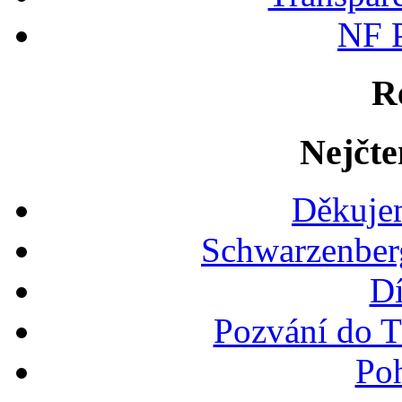
NF P
R
Nejčte
Děkujem
Schwarzenber
Dí
Pozvání do T
Po