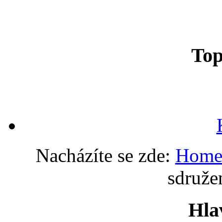
To
Nacházíte se zde:
Hom
sdruže
Hla