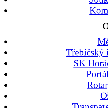
Kome
O
Mě
Třebíčský 
SK Horác
Portá
Rotar
Ož
Transpare