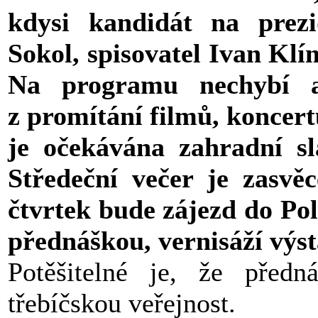
kdysi kandidát na prezi
Sokol, spisovatel Ivan Kl
Na programu nechybí a
z promítání filmů, koncer
je očekávána zahradní s
Středeční večer je zasvě
čtvrtek bude zájezd do Po
přednáškou, vernisáží vý
Potěšitelné je, že předn
třebíčskou veřejnost.