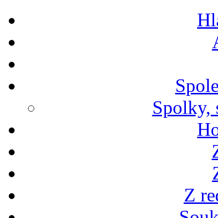
Hl
Spole
Spolky, 
Ho
Z re
Souk