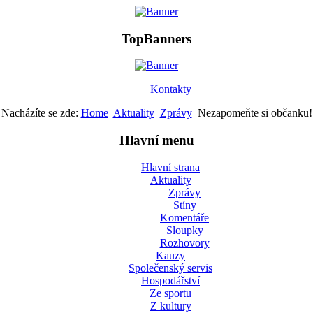
TopBanners
Kontakty
Nacházíte se zde:
Home
Aktuality
Zprávy
Nezapomeňte si občanku!
Hlavní menu
Hlavní strana
Aktuality
Zprávy
Stíny
Komentáře
Sloupky
Rozhovory
Kauzy
Společenský servis
Hospodářství
Ze sportu
Z kultury