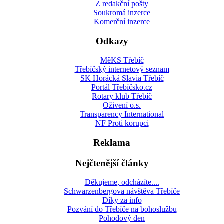
Z redakční pošty
Soukromá inzerce
Komerční inzerce
Odkazy
MěKS Třebíč
Třebíčský internetový seznam
SK Horácká Slavia Třebíč
Portál Třebíčsko.cz
Rotary klub Třebíč
Oživení o.s.
Transparency International
NF Proti korupci
Reklama
Nejčtenější články
Děkujeme, odcházíte....
Schwarzenbergova návštěva Třebíče
Díky za info
Pozvání do Třebíče na bohoslužbu
Pohodový den