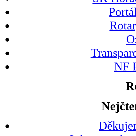
Portá
Rotar
Ož
Transpare
NF P
R
Nejčte
Děkujem