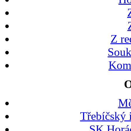
Z re
Souk
Kome
O
Mě
Třebíčský 
SK Horác