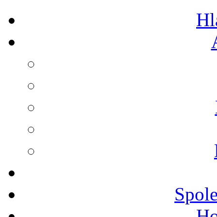
Hl
Spole
Ho