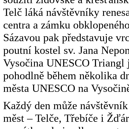
Telč láká návštěvníky renes
centra a zámku obklopenéh
Sázavou pak představuje vrc
poutní kostel sv. Jana Nep
Vysočina UNESCO Triangl je
pohodlně během několika dní
města UNESCO na Vysočině
Každý den může návštěvník z
měst – Telče, Třebíče i Žďá