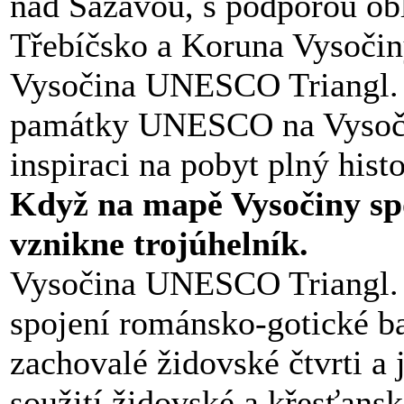
nad Sázavou, s podporou ob
Třebíčsko a Koruna Vysočiny
Vysočina UNESCO Triangl. Je
památky UNESCO na Vysoči
inspiraci na pobyt plný histo
Když na mapě Vysočiny spo
vznikne trojúhelník.
Vysočina UNESCO Triangl. T
spojení románsko-gotické b
zachovalé židovské čtvrti a
soužití židovské a křesťans