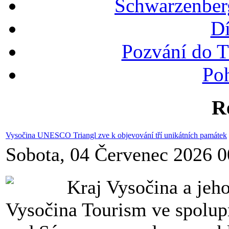
Schwarzenber
Dí
Pozvání do T
Po
R
Vysočina UNESCO Triangl zve k objevování tří unikátních památek
Sobota, 04 Červenec 2026 0
Kraj Vysočina a jeh
Vysočina Tourism ve spolupr