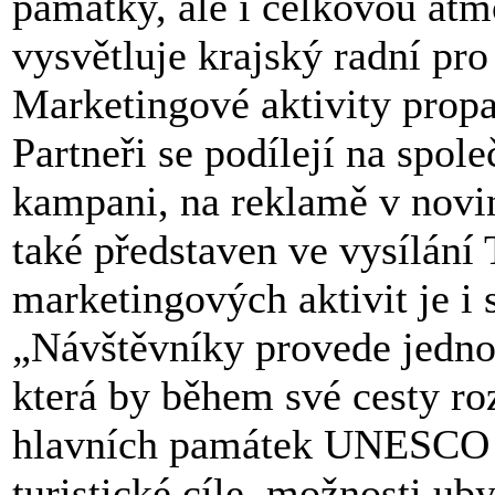
památky, ale i celkovou atm
vysvětluje krajský radní pr
Marketingové aktivity propag
Partneři se podílejí na spol
kampani, na reklamě v novin
také představen ve vysílání
marketingových aktivit je i 
„Návštěvníky provede jedno
která by během své cesty r
hlavních památek UNESCO na
turistické cíle, možnosti ub