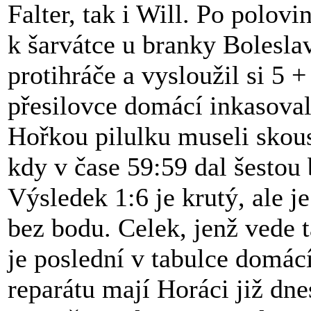
Falter, tak i Will. Po polovin
k šarvátce u branky Bolesla
protihráče a vysloužil si 5 
přesilovce domácí inkasoval
Hořkou pilulku museli skousn
kdy v čase 59:59 dal šestou 
Výsledek 1:6 je krutý, ale j
bez bodu. Celek, jenž vede 
je poslední v tabulce domác
reparátu mají Horáci již dne