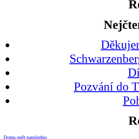
R
Nejčte
Děkujem
Schwarzenber
Dí
Pozvání do T
Po
R
Doma opět naprázdno