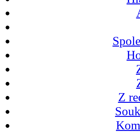
Spole
Ho
Z re
Souk
Kome