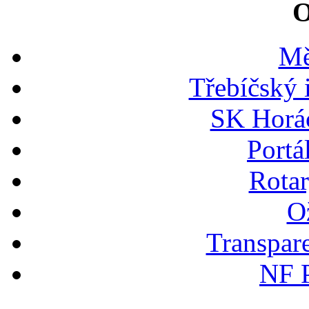
O
Mě
Třebíčský 
SK Horác
Portá
Rotar
Ož
Transpare
NF P