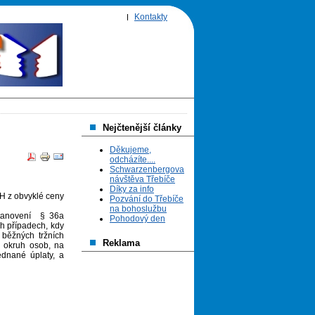
Kontakty
Nejčtenější články
Děkujeme,
odcházíte....
Schwarzenbergova
návštěva Třebíče
Díky za info
H z obvyklé ceny
Pozvání do Třebíče
na bohoslužbu
tanovení § 36a
Pohodový den
h případech, kdy
běžných tržních
Reklama
 okruh osob, na
ednané úplaty, a