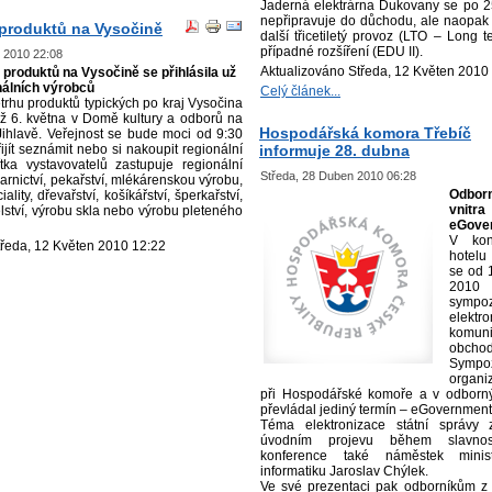
Jaderná elektrárna Dukovany se po 2
nepřipravuje do důchodu, ale naopak 
 produktů na Vysočině
další třicetiletý provoz (LTO – Long 
případné rozšíření (EDU II).
n 2010 22:08
Aktualizováno Středa, 12 Květen 2010
 produktů na Vysočině se přihlásila už
onálních výrobců
Celý článek...
etrhu produktů typických po kraj Vysočina
ž 6. května v Domě kultury a odborů na
Hospodářská komora Třebíč
 Jihlavě. Veřejnost se bude moci od 9:30
ijít seznámit nebo si nakoupit regionální
informuje 28. dubna
ítka vystavovatelů zastupuje regionální
Středa, 28 Duben 2010 06:28
varnictví, pekařství, mlékárenskou výrobu,
Odborn
lity, dřevařství, košíkářství, šperkařství,
vnitr
elství, výrobu skla nebo výrobu pleteného
eGove
V kon
tředa, 12 Květen 2010 12:22
hotelu
se od 
2010 u
sympoz
elektro
kom
obchod
Sympo
organ
při Hospodářské komoře a v odborný
převládal jediný termín – eGovernment
Téma elektronizace státní správy
úvodním projevu během slavnost
konference také náměstek minis
informatiku Jaroslav Chýlek.
Ve své prezentaci pak odborníkům z 