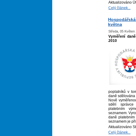
Aktualizováno Ú
Celý článek...
Hospodářská 
května
Středa, 05 Květen
Vyměření daně 
2010
poplatníků v t
daně sdělována
Nově vyměřenou
sdělí správce
platebním vý
seznamem. Vyroz
daně platebním
seznamem je při
Aktualizováno S
Celý článek...