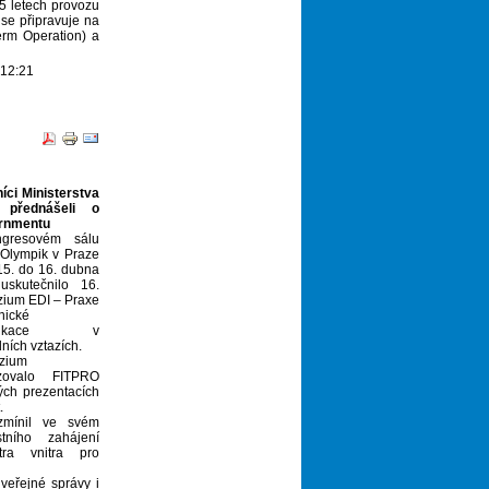
5 letech provozu
se připravuje na
term Operation) a
 12:21
íci Ministerstva
a přednášeli o
rnmentu
gresovém sálu
 Olympik v Praze
15. do 16. dubna
skutečnilo 16.
ium EDI – Praxe
nické
unikace v
ních vztazích.
zium
izovalo FITPRO
ch prezentacích
.
 zmínil ve svém
ního zahájení
tra vnitra pro
veřejné správy i