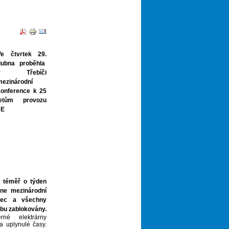
Ve čtvrtek 29.
dubna proběhla
v Třebíči
mezinárodní
konference k 25
letům provozu
JE
 téměř o týden
hne mezinárodní
ožec a všechny
obu zablokovány.
rné elektrárny
 uplynulé časy.