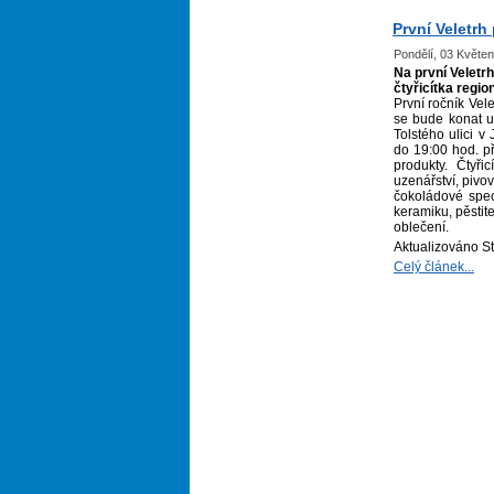
První Veletrh
Pondělí, 03 Květe
Na první Veletrh
čtyřicítka regi
První ročník Vel
se bude konat u
Tolstého ulici v
do 19:00 hod. př
produkty. Čtyřic
uzenářství, pivo
čokoládové specia
keramiku, pěstit
oblečení.
Aktualizováno S
Celý článek...