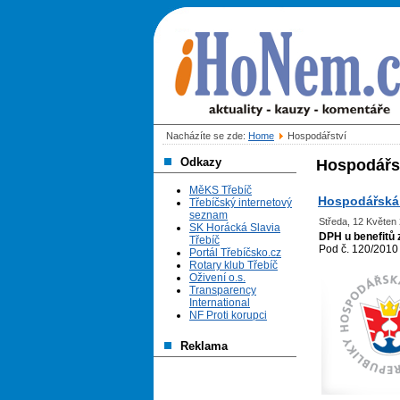
Nacházíte se zde:
Home
Hospodářství
Odkazy
Hospodářs
MěKS Třebíč
Hospodářská 
Třebíčský internetový
seznam
Středa, 12 Květen
SK Horácká Slavia
DPH u benefitů
Třebíč
Pod č. 120/2010
Portál Třebíčsko.cz
Rotary klub Třebíč
Oživení o.s.
Transparency
International
NF Proti korupci
Reklama