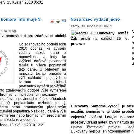
terý, 25 Květen 2010 05:31
komora informuje 5.
Nosorožec vytlačil jádro
Pátek, 30 Duben 2010 06:59
 2010 07:09
z nemovitostí pro zdaňovací období
Od zda
ňovacího období roku
2010 dochází ke zvýšení
většiny sazeb daně z
nemovitostí, a tedy ke
zvýšení daňové povinnosti
téměř u všech poplatníků
této daně. S ohledem na
množství těchto případů a
výši nákladů spojených s
tvorbou a distribucí
platebních výměrů je většině
omto zdaňovacím období výše vyměřené
 hromadnými předpisnými seznamy.
 daňovou povinnost v těchto případech
 daně poplatníkům rozhodnutím, tj.
Dukovany. Samotné výročí je sice
měrem nebo hromadným předpisným
umění poplatníka o základu daně a výši
později, jenomže v té době probě
 výměrem nebo hromadným předpisným
vojenské cvičení Létající nosor
tom zcela rovnocenné.
prostory Grand hotelu byly na tuto d
tředa, 12 Květen 2010 12:21
Oslavy čtvrtstoletí provozu Jade
Dukovany nejsou jen vzpomínáním na