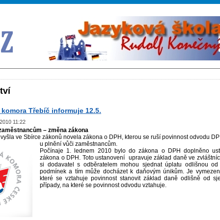
tví
TopBanners
komora Třebíč informuje 12.5.
 2010 11:22
 zaměstnancům – změna zákona
 vyšla ve Sbírce zákonů novela zákona o DPH, kterou se ruší povinnost odvodu DP
u plnění vůči zaměstnancům.
Počínaje 1. lednem 2010 bylo do zákona o DPH doplněno us
zákona o DPH. Toto ustanovení upravuje základ daně ve zvláštníc
si dodavatel s odběratelem mohou sjednat úplatu odlišnou od 
podmínek a tím může docházet k daňovým únikům. Je vymezen
které se vztahuje povinnost stanovit základ daně odlišně od sj
případy, na které se povinnost odvodu vztahuje.